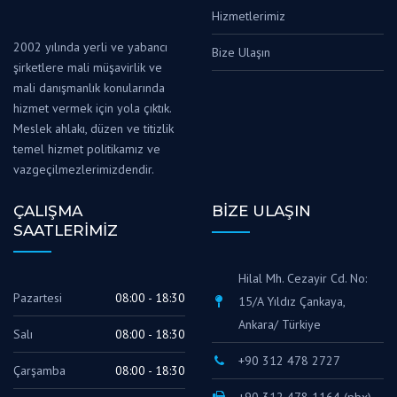
Hizmetlerimiz
2002 yılında yerli ve yabancı
Bize Ulaşın
şirketlere mali müşavirlik ve
mali danışmanlık konularında
hizmet vermek için yola çıktık.
Meslek ahlakı, düzen ve titizlik
temel hizmet politikamız ve
vazgeçilmezlerimizdendir.
ÇALIŞMA
BİZE ULAŞIN
SAATLERIMIZ
Hilal Mh. Cezayir Cd. No:
Pazartesi
08:00 - 18:30
15/A Yıldız Çankaya,
Ankara/ Türkiye
Salı
08:00 - 18:30
+90 312 478 2727
Çarşamba
08:00 - 18:30
+90 312 478 1164 (pbx)